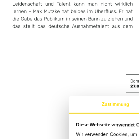
Leidenschaft und Talent kann man nicht wirklich
das wortwörtlich von den Sitzen reißt. Verbunden mit
lernen – Max Mutzke hat beides im Überfluss. Er hat
unbändiger Spielfreude gleicht kein Abend dem
die Gabe das Publikum in seinen Bann zu ziehen und
anderen und ist für das Publikum jedes Mal ein
das stellt das deutsche Ausnahmetalent aus dem
exklusives Erlebnis. Das Programm Soul viel mehr
Don
27.
Zustimmung
Diese Webseite verwendet 
Wir verwenden Cookies, um I