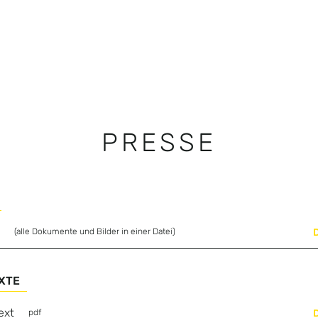
PRESSE
t
(alle Dokumente und Bilder in einer Datei)
XTE
ext
pdf