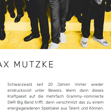
AX MUTZKE
Schwarzwald seit 20 Jahren immer wieder
bietet einen Mix aus Mutzke-Hits wie „Welt hinter
eindrucksvoll unter Beweis. Wenn dann dieses
Glas“, „Can´t wait until tonight“, oder „Marie“ sowie
Kraftpaket auf die mehrfach Grammy-nominierte
Soul & Hip-Hop-Klassikern wie „Me & Mrs. Jones“
SWR Big Band trifft, dann verschmilzt das zu einem
und Songs von Alicia Keys, Will Smith, Anderson Paak
energiegeladenen Spektakel aus Talent und Können,